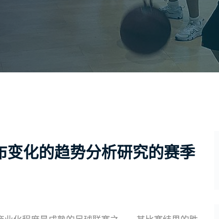
布变化的趋势分析研究的赛季