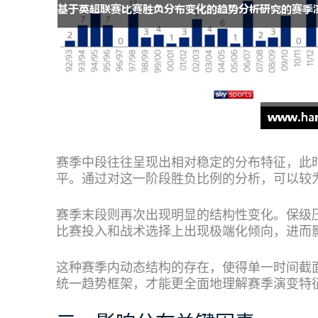
赛季中段往往呈现出相对稳定的分布特征，此
平。通过对这一阶段胜负比例的分析，可以较
赛季末段则再次出现明显的结构性变化。保级
比赛投入和战术选择上出现极端化倾向，进而
这种赛季内动态结构的存在，使得单一时间截
统一趋势框架，才能更全面地理解赛季演变特