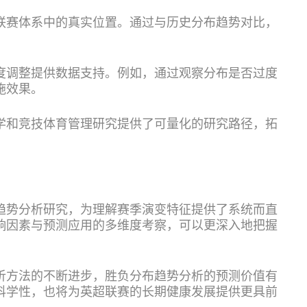
联赛体系中的真实位置。通过与历史分布趋势对比，
。
度调整提供数据支持。例如，通过观察分布是否过度
施效果。
学和竞技体育管理研究提供了可量化的研究路径，拓
趋势分析研究，为理解赛季演变特征提供了系统而直
响因素与预测应用的多维度考察，可以更深入地把握
析方法的不断进步，胜负分布趋势分析的预测价值有
科学性，也将为英超联赛的长期健康发展提供更具前