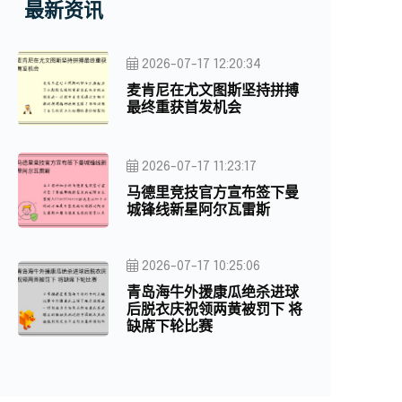
最新资讯
2026-07-17 12:20:34
麦肯尼在尤文图斯坚持拼搏
最终重获首发机会
2026-07-17 11:23:17
马德里竞技官方宣布签下曼
城锋线新星阿尔瓦雷斯
2026-07-17 10:25:06
青岛海牛外援康瓜绝杀进球
后脱衣庆祝领两黄被罚下 将
缺席下轮比赛