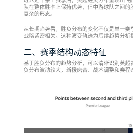
进入近十余个赛季后，英超胜负分布呈现出“强
队在整体胜率上保持优势，但中游球队之间的
复杂的形态。
从长期趋势看，胜负分布的变化不仅是单一赛
战略紧密相关。这种演变轨迹为后续趋势分析
二、赛季结构动态特征
基于胜负分布的趋势分析，可以清晰识别英超
负分布波动较大，新援磨合、战术调整和赛程