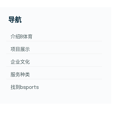
导航
介绍B体育
项目展示
企业文化
服务种类
找到bsports