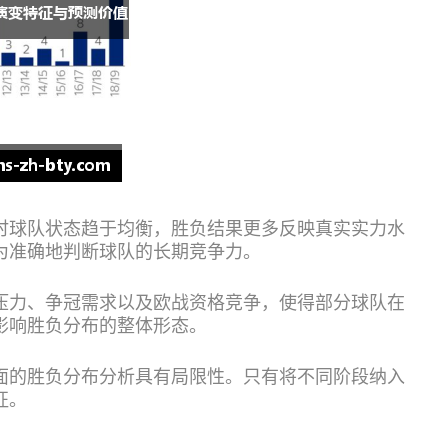
时球队状态趋于均衡，胜负结果更多反映真实实力水
为准确地判断球队的长期竞争力。
压力、争冠需求以及欧战资格竞争，使得部分球队在
影响胜负分布的整体形态。
面的胜负分布分析具有局限性。只有将不同阶段纳入
征。