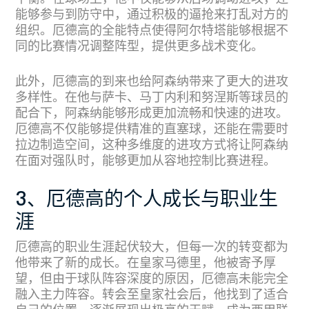
能够参与到防守中，通过积极的逼抢来打乱对方的
组织。厄德高的全能特点使得阿尔特塔能够根据不
同的比赛情况调整阵型，提供更多战术变化。
此外，厄德高的到来也给阿森纳带来了更大的进攻
多样性。在他与萨卡、马丁内利和努涅斯等球员的
配合下，阿森纳能够形成更加流畅和快速的进攻。
厄德高不仅能够提供精准的直塞球，还能在需要时
拉边制造空间，这种多维度的进攻方式将让阿森纳
在面对强队时，能够更加从容地控制比赛进程。
3、厄德高的个人成长与职业生
涯
厄德高的职业生涯起伏较大，但每一次的转变都为
他带来了新的成长。在皇家马德里，他被寄予厚
望，但由于球队阵容深度的原因，厄德高未能完全
融入主力阵容。转会至皇家社会后，他找到了适合