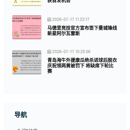
获首发机会
2026-07-17 11:23:17
马德里竞技官方宣布签下曼城锋线
新星阿尔瓦雷斯
2026-07-17 10:25:06
青岛海牛外援康瓜绝杀进球后脱衣
庆祝领两黄被罚下 将缺席下轮比
赛
导航