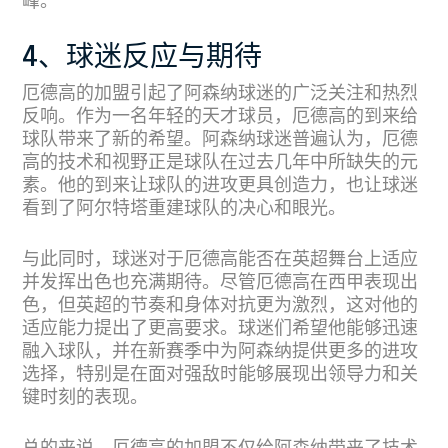
峰。
4、球迷反应与期待
厄德高的加盟引起了阿森纳球迷的广泛关注和热烈
反响。作为一名年轻的天才球员，厄德高的到来给
球队带来了新的希望。阿森纳球迷普遍认为，厄德
高的技术和视野正是球队在过去几年中所缺失的元
素。他的到来让球队的进攻更具创造力，也让球迷
看到了阿尔特塔重建球队的决心和眼光。
与此同时，球迷对于厄德高能否在英超舞台上适应
并发挥出色也充满期待。尽管厄德高在西甲表现出
色，但英超的节奏和身体对抗更为激烈，这对他的
适应能力提出了更高要求。球迷们希望他能够迅速
融入球队，并在新赛季中为阿森纳提供更多的进攻
选择，特别是在面对强敌时能够展现出领导力和关
键时刻的表现。