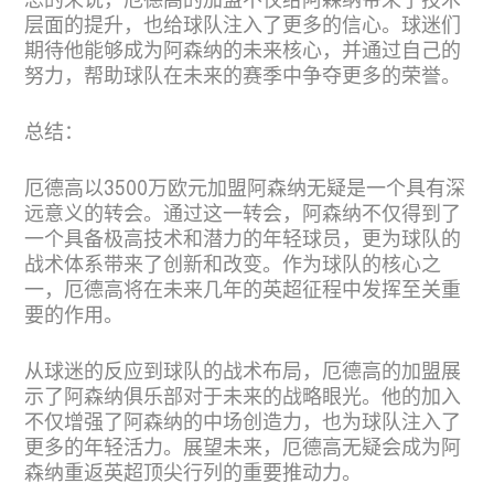
总的来说，厄德高的加盟不仅给阿森纳带来了技术
层面的提升，也给球队注入了更多的信心。球迷们
期待他能够成为阿森纳的未来核心，并通过自己的
努力，帮助球队在未来的赛季中争夺更多的荣誉。
总结：
厄德高以3500万欧元加盟阿森纳无疑是一个具有深
远意义的转会。通过这一转会，阿森纳不仅得到了
一个具备极高技术和潜力的年轻球员，更为球队的
战术体系带来了创新和改变。作为球队的核心之
一，厄德高将在未来几年的英超征程中发挥至关重
要的作用。
从球迷的反应到球队的战术布局，厄德高的加盟展
示了阿森纳俱乐部对于未来的战略眼光。他的加入
不仅增强了阿森纳的中场创造力，也为球队注入了
更多的年轻活力。展望未来，厄德高无疑会成为阿
森纳重返英超顶尖行列的重要推动力。