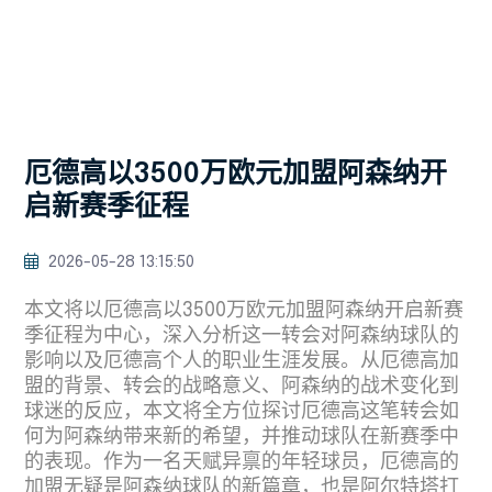
厄德高以3500万欧元加盟阿森纳开
启新赛季征程
2026-05-28 13:15:50
本文将以厄德高以3500万欧元加盟阿森纳开启新赛
季征程为中心，深入分析这一转会对阿森纳球队的
影响以及厄德高个人的职业生涯发展。从厄德高加
盟的背景、转会的战略意义、阿森纳的战术变化到
球迷的反应，本文将全方位探讨厄德高这笔转会如
何为阿森纳带来新的希望，并推动球队在新赛季中
的表现。作为一名天赋异禀的年轻球员，厄德高的
加盟无疑是阿森纳球队的新篇章，也是阿尔特塔打