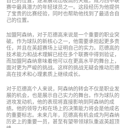
自己的位置，逐渐展现出极高的天赋，成为西甲联
赛中最具潜力的年轻球员之一。这段经历为他提供
了宝贵的比赛经验，同时也帮助他找到了最适合自
己的位置。
加盟阿森纳，对于厄德高来说是一个重要的职业突
破。作为球队的新核心之一，他需要承担起更多责
任，并且在英超赛场上证明自己的实力。厄德高的
技术能力和战术理解已经在多个联赛中得到验证，
而加盟阿森纳意味着他可以在更高水平的舞台上，
面对更为严峻的挑战。这样的挑战无疑会推动厄德
高在技术和心理素质上继续成长。
对于厄德高个人来说，阿森纳的转会不仅是职业发
展的机会，也是展示自己实力的舞台。作为球队的
进攻发动机，他的表现将直接影响到阿森纳的成
绩。他的领导力和在场上的决策能力将会是他成名
的重要标志。未来几年，厄德高有机会成为阿森纳
历史上的重要一员，甚至有望带领球队重返英超顶