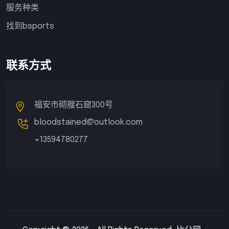
服务种类
找到bsports
联系方式
福安市砌艘石窟300号
bloodstained@outlook.com
+13594780277