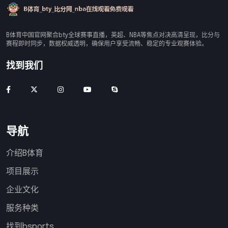
B体育中国官网聚合bty全球赛事直播，英超、NBA等焦点对决高清呈现，比分与
赛程即时同步，数据权威透明，确保用户享受流畅、稳定的专业观赛体验。
找到我们
导航
介绍B体育
项目展示
企业文化
服务种类
找到bsports