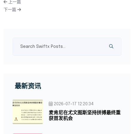
上一篇
下一篇
最新资讯
2026-07-17 12:20:34
麦肯尼在尤文图斯坚持拼搏最终重
获首发机会