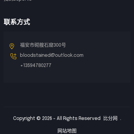
联系方式
福安市砌艘石窟300号
bloodstained@outlook.com
+13594780277
Copyright © 2026 - All Rights Reserved
比分网
.
网站地图