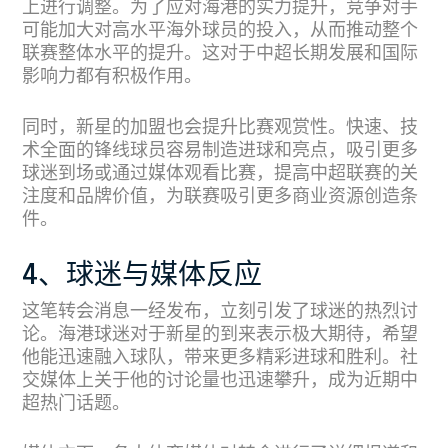
上进行调整。为了应对海港的实力提升，竞争对手
可能加大对高水平海外球员的投入，从而推动整个
联赛整体水平的提升。这对于中超长期发展和国际
影响力都有积极作用。
同时，新星的加盟也会提升比赛观赏性。快速、技
术全面的锋线球员容易制造进球和亮点，吸引更多
球迷到场或通过媒体观看比赛，提高中超联赛的关
注度和品牌价值，为联赛吸引更多商业资源创造条
件。
4、球迷与媒体反应
这笔转会消息一经发布，立刻引发了球迷的热烈讨
论。海港球迷对于新星的到来表示极大期待，希望
他能迅速融入球队，带来更多精彩进球和胜利。社
交媒体上关于他的讨论量也迅速攀升，成为近期中
超热门话题。