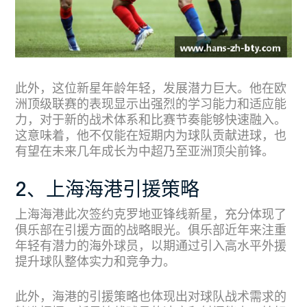
此外，这位新星年龄年轻，发展潜力巨大。他在欧
洲顶级联赛的表现显示出强烈的学习能力和适应能
力，对于新的战术体系和比赛节奏能够快速融入。
这意味着，他不仅能在短期内为球队贡献进球，也
有望在未来几年成长为中超乃至亚洲顶尖前锋。
2、上海海港引援策略
上海海港此次签约克罗地亚锋线新星，充分体现了
俱乐部在引援方面的战略眼光。俱乐部近年来注重
年轻有潜力的海外球员，以期通过引入高水平外援
提升球队整体实力和竞争力。
此外，海港的引援策略也体现出对球队战术需求的