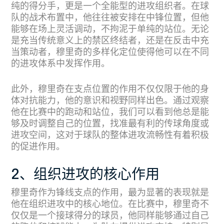
纯的得分手，更是一个全能型的进攻组织者。在球
队的战术布置中，他往往被安排在中锋位置，但他
能够在场上灵活调动，不拘泥于单纯的站位。无论
是充当传统意义上的禁区终结者，还是在反击中充
当策动者，穆里奇的多样化定位使得他可以在不同
的进攻体系中发挥作用。
此外，穆里奇在支点位置的作用不仅仅限于他的身
体对抗能力，他的意识和视野同样出色。通过观察
他在比赛中的跑动和站位，我们可以看到他总是能
够及时调整自己的位置，找准最有利的传球角度或
进攻空间，这对于球队的整体进攻流畅性有着积极
的促进作用。
2、组织进攻的核心作用
穆里奇作为锋线支点的作用，最为显著的表现就是
他在组织进攻中的核心地位。在比赛中，穆里奇不
仅仅是一个接球得分的球员，他同样能够通过自己