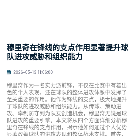
穆里奇在锋线的支点作用显著提升球
队进攻威胁和组织能力
2026-05-13 11:06:00
穆里奇作为一名实力派前锋，不仅在比赛中有着出
色的个人表现，还在球队的整体进攻体系中发挥了
至关重要的作用。他作为锋线的支点，极大地提升
了球队的进攻威胁和组织能力。从传球、策动进
攻、牵制防守到为队友创造机会，穆里奇无疑是球
队进攻的重要引擎。本文将从四个方面详细分析穆
里奇在锋线的支点作用，揭示他如何通过个人优势
显著改善球队的进攻表现和整体战术安排。首先，