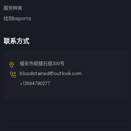
服务种类
找到bsports
联系方式
福安市砌艘石窟300号
bloodstained@outlook.com
+13594780277