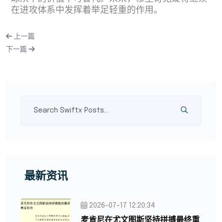
在进攻体系中发挥着举足轻重的作用。
上一篇
下一篇
最新资讯
2026-07-17 12:20:34
麦肯尼在尤文图斯坚持拼搏最终重