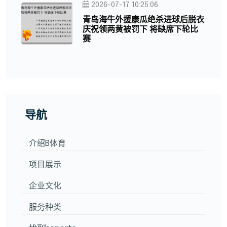
2026-07-17 10:25:06
青岛海牛外援康瓜绝杀进球后脱衣
庆祝领两黄被罚下 将缺席下轮比
赛
导航
介绍B体育
项目展示
企业文化
服务种类