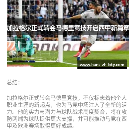
总结：
加拉格尔正式转会马德里竞技，不仅标志着他个人
职业生涯的新起点，也为马竞中场注入了全新的活
力。他的实力与潜力与球队战术高度契合，将在攻
防两端为球队提供更大支撑，并可能推动马竞在西
甲及欧洲赛场取得更好成绩。