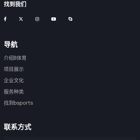
找到我们
导航
介绍B体育
项目展示
企业文化
服务种类
找到bsports
联系方式