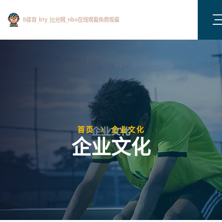
首页
企业文化
企业文化