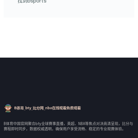
找到bsports
B体育中国官网聚合bty全球赛事直播，英超、NBA等焦点对决高清呈现，比分与
赛程即时同步，数据权威透明，确保用户享受流畅、稳定的专业观赛体验。