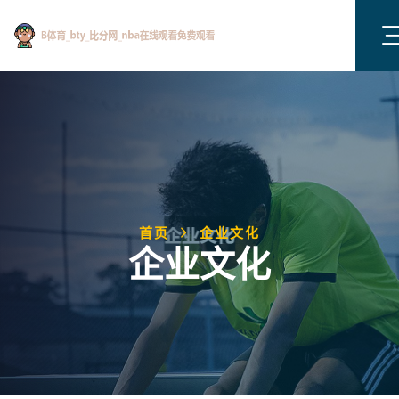
首页
企业文化
企业文化