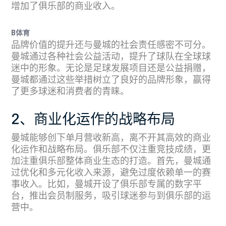
增加了俱乐部的商业收入。
B体育
品牌价值的提升还与曼城的社会责任感密不可分。
曼城通过各种社会公益活动，提升了球队在全球球
迷中的形象。无论是足球发展项目还是公益捐赠，
曼城都通过这些举措树立了良好的品牌形象，赢得
了更多球迷和消费者的青睐。
2、商业化运作的战略布局
曼城能够创下单月营收新高，离不开其高效的商业
化运作和战略布局。俱乐部不仅注重竞技成绩，更
加注重俱乐部整体商业生态的打造。首先，曼城通
过优化和多元化收入来源，避免过度依赖单一的赛
事收入。比如，曼城开设了俱乐部专属的数字平
台，推出会员制服务，吸引球迷参与到俱乐部的运
营中。