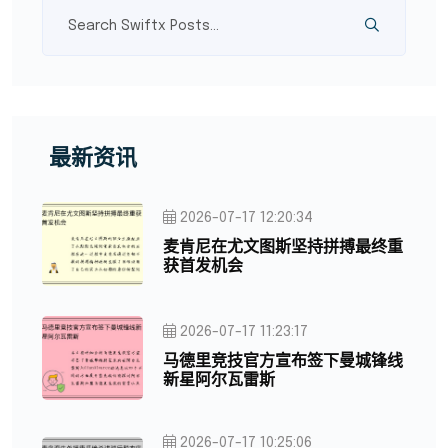
最新资讯
2026-07-17 12:20:34
麦肯尼在尤文图斯坚持拼搏最终重
获首发机会
2026-07-17 11:23:17
马德里竞技官方宣布签下曼城锋线
新星阿尔瓦雷斯
2026-07-17 10:25:06