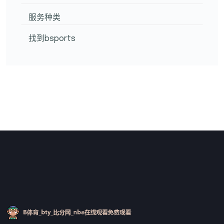
服务种类
找到bsports