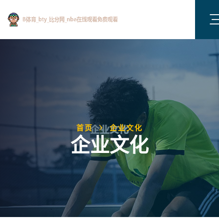
首页
企业文化
企业文化