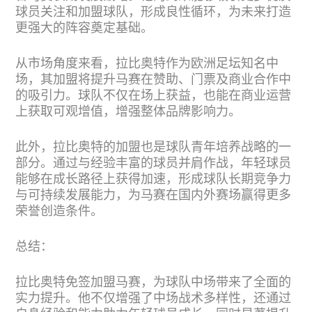
球员关注和加盟球队，形成良性循环，为未来打造
更强大的阵容奠定基础。
从市场角度来看，拉比奥特作为欧洲足坛知名中
场，其加盟将提升马赛在赞助、门票及商业合作中
的吸引力。球队不仅在场上获益，也能在商业运营
上获取可观增值，增强整体品牌影响力。
此外，拉比奥特的加盟也是球队青年培养战略的一
部分。通过与经验丰富的球员并肩作战，年轻球员
能够在成长路径上获得加速，形成球队长期竞争力
与可持续发展能力，为马赛在国内外赛场赢得更多
荣誉创造条件。
总结：
拉比奥特免签加盟马赛，为球队中场带来了全面的
实力提升。他不仅增强了中场战术多样性，还通过