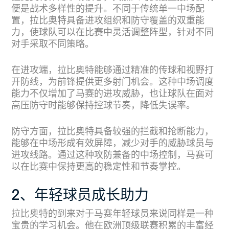
便是战术多样性的提升。不同于传统单一中场配
置，拉比奥特具备进攻组织和防守覆盖的双重能
力，使球队可以在比赛中灵活调整阵型，针对不同
对手采取不同策略。
在进攻端，拉比奥特能够通过精准的传球和视野打
开防线，为前锋提供更多射门机会。这种中场调度
能力不仅增加了马赛的进攻威胁，也让球队在面对
高压防守时能够保持控球节奏，降低失误率。
防守方面，拉比奥特具备较强的拦截和抢断能力，
能够在中场形成有效屏障，减少对手的威胁球员与
进攻线路。通过这种攻防兼备的中场控制，马赛可
以在比赛中保持更高的稳定性和节奏掌控。
2、年轻球员成长助力
拉比奥特的到来对于马赛年轻球员来说同样是一种
宝贵的学习机会。他在欧洲顶级联赛积累的丰富经