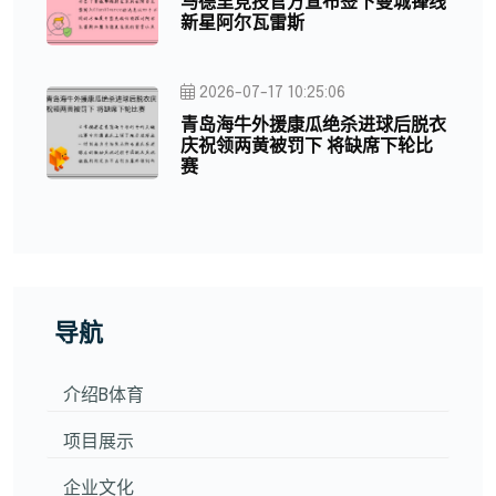
马德里竞技官方宣布签下曼城锋线
新星阿尔瓦雷斯
2026-07-17 10:25:06
青岛海牛外援康瓜绝杀进球后脱衣
庆祝领两黄被罚下 将缺席下轮比
赛
导航
介绍B体育
项目展示
企业文化