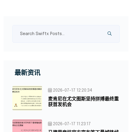
最新资讯
2026-07-17 12:20:34
麦肯尼在尤文图斯坚持拼搏最终重
获首发机会
2026-07-17 11:23:17